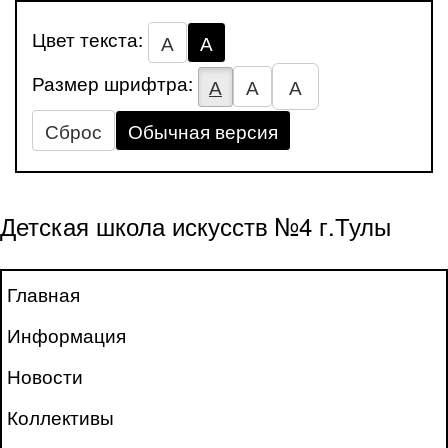
Цвет текста:
А
А
Размер шрифтра:
А
А
А
Сброс
Обычная версия
Детская школа искусств №4 г.Тулы
Главная
Информация
Новости
Коллективы