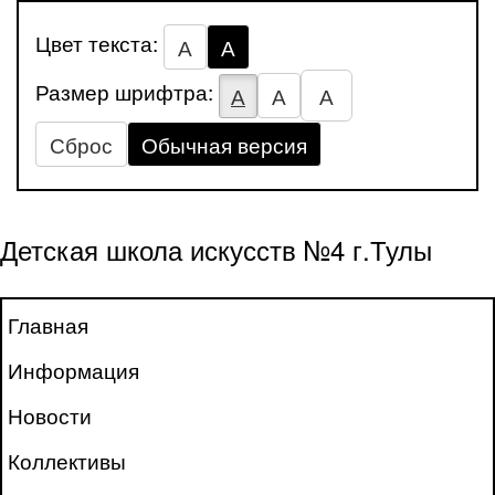
Цвет текста:
А
А
Размер шрифтра:
А
А
А
Сброс
Обычная версия
Детская школа искусств №4 г.Тулы
Главная
Информация
Новости
Коллективы