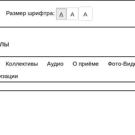
Размер шрифтра:
А
А
А
улы
Коллективы
Аудио
О приёме
Фото-Вид
изации