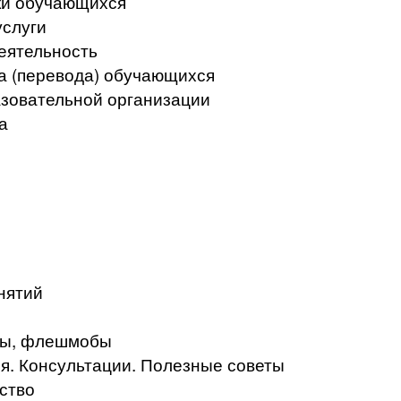
ки обучающихся
услуги
еятельность
а (перевода) обучающихся
азовательной организации
а
нятий
кты, флешмобы
. Консультации. Полезные советы
ство