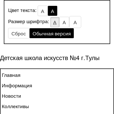
Цвет текста:
А
А
Размер шрифтра:
А
А
А
Сброс
Обычная версия
Детская школа искусств №4 г.Тулы
Главная
Информация
Новости
Коллективы