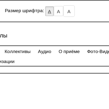
Размер шрифтра:
А
А
А
улы
Коллективы
Аудио
О приёме
Фото-Вид
изации