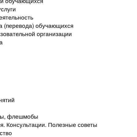
ки обучающихся
услуги
еятельность
а (перевода) обучающихся
азовательной организации
а
нятий
кты, флешмобы
. Консультации. Полезные советы
ство