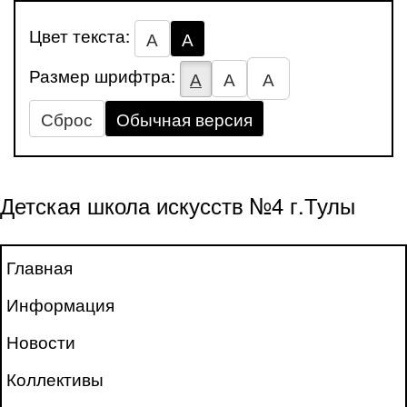
Цвет текста:
А
А
Размер шрифтра:
А
А
А
Сброс
Обычная версия
Детская школа искусств №4 г.Тулы
Главная
Информация
Новости
Коллективы