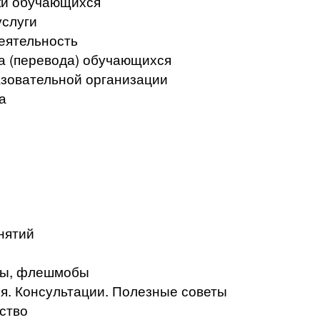
ки обучающихся
услуги
еятельность
а (перевода) обучающихся
азовательной организации
а
нятий
кты, флешмобы
. Консультации. Полезные советы
ство