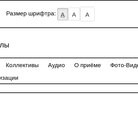
Размер шрифтра:
А
А
А
улы
Коллективы
Аудио
О приёме
Фото-Вид
изации