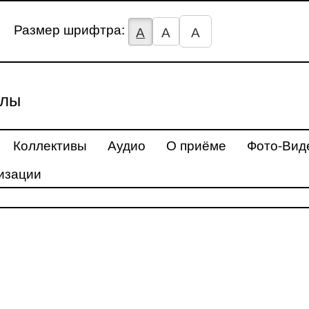
Размер шрифтра:
А
А
А
улы
Коллективы
Аудио
О приёме
Фото-Вид
изации