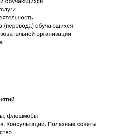
ки обучающихся
услуги
еятельность
а (перевода) обучающихся
азовательной организации
а
нятий
кты, флешмобы
. Консультации. Полезные советы
ство