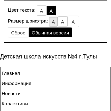
Цвет текста:
А
А
Размер шрифтра:
А
А
А
Сброс
Обычная версия
Детская школа искусств №4 г.Тулы
Главная
Информация
Новости
Коллективы