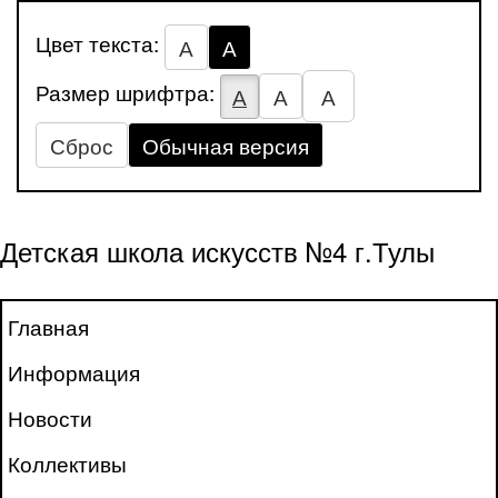
Цвет текста:
А
А
Размер шрифтра:
А
А
А
Сброс
Обычная версия
Детская школа искусств №4 г.Тулы
Главная
Информация
Новости
Коллективы