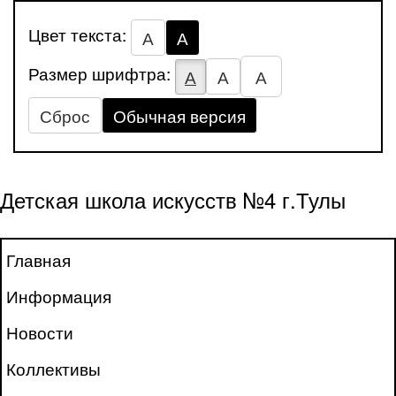
Цвет текста:
А
А
Размер шрифтра:
А
А
А
Сброс
Обычная версия
Детская школа искусств №4 г.Тулы
Главная
Информация
Новости
Коллективы