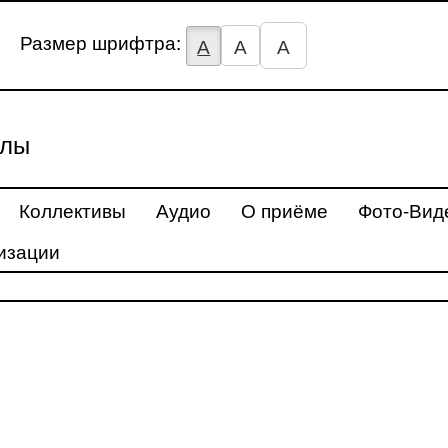
Размер шрифтра:
А
А
А
улы
Коллективы
Аудио
О приёме
Фото-Вид
изации