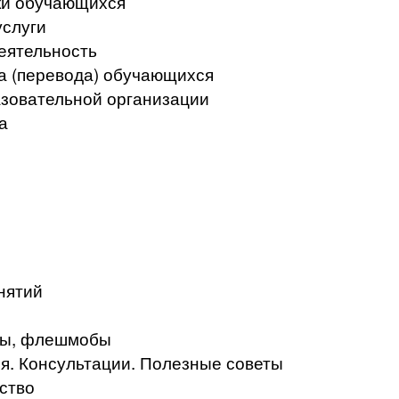
ки обучающихся
услуги
еятельность
а (перевода) обучающихся
азовательной организации
а
нятий
кты, флешмобы
. Консультации. Полезные советы
ство