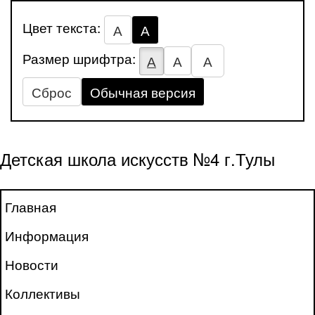
Цвет текста:
А
А
Размер шрифтра:
А
А
А
Сброс
Обычная версия
Детская школа искусств №4 г.Тулы
Главная
Информация
Новости
Коллективы