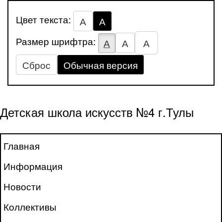
Цвет текста:
А
А
Размер шрифтра:
А
А
А
Сброс
Обычная версия
Детская школа искусств №4 г.Тулы
Главная
Информация
Новости
Коллективы