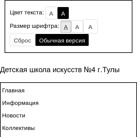
Цвет текста:
А
А
Размер шрифтра:
А
А
А
Сброс
Обычная версия
Детская школа искусств №4 г.Тулы
Главная
Информация
Новости
Коллективы