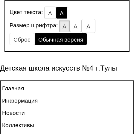
Цвет текста:
А
А
Размер шрифтра:
А
А
А
Сброс
Обычная версия
Детская школа искусств №4 г.Тулы
Главная
Информация
Новости
Коллективы