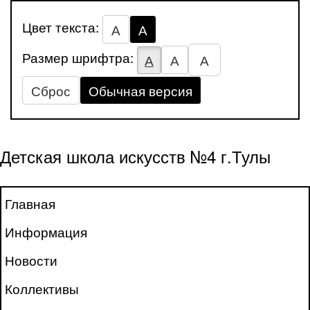
Цвет текста:
А
А
Размер шрифтра:
А
А
А
Сброс
Обычная версия
Детская школа искусств №4 г.Тулы
Главная
Информация
Новости
Коллективы