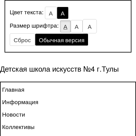
Цвет текста:
А
А
Размер шрифтра:
А
А
А
Сброс
Обычная версия
Детская школа искусств №4 г.Тулы
Главная
Информация
Новости
Коллективы