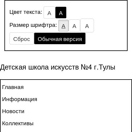
Цвет текста:
А
А
Размер шрифтра:
А
А
А
Сброс
Обычная версия
Детская школа искусств №4 г.Тулы
Главная
Информация
Новости
Коллективы