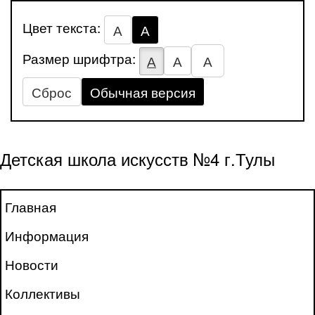
Цвет текста:
А
А
Размер шрифтра:
А
А
А
Сброс
Обычная версия
Детская школа искусств №4 г.Тулы
Главная
Информация
Новости
Коллективы