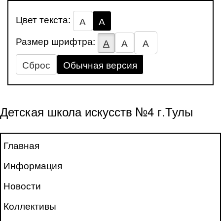
Цвет текста:
А
А
Размер шрифтра:
А
А
А
Сброс
Обычная версия
Детская школа искусств №4 г.Тулы
Главная
Информация
Новости
Коллективы