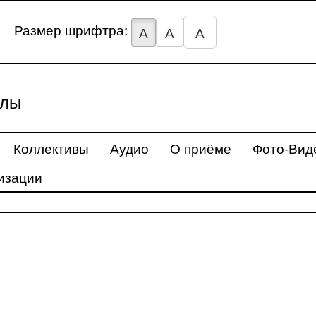
Размер шрифтра:
А
А
А
улы
Коллективы
Аудио
О приёме
Фото-Вид
изации