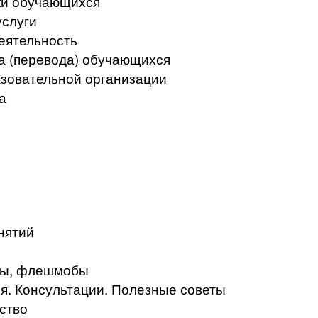
ки обучающихся
услуги
еятельность
а (перевода) обучающихся
азовательной организации
а
нятий
кты, флешмобы
. Консультации. Полезные советы
ство