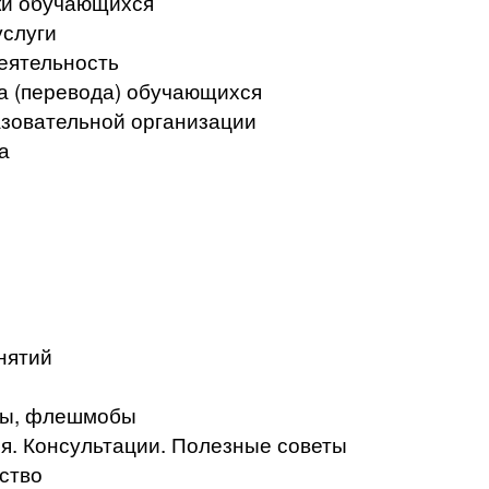
ки обучающихся
услуги
еятельность
а (перевода) обучающихся
азовательной организации
а
нятий
кты, флешмобы
. Консультации. Полезные советы
ство