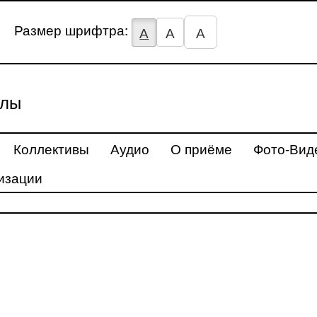
Размер шрифтра:
А
А
А
улы
Коллективы
Аудио
О приёме
Фото-Вид
изации