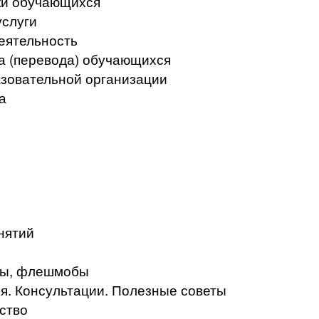
ки обучающихся
услуги
еятельность
а (перевода) обучающихся
азовательной организации
а
нятий
кты, флешмобы
. Консультации. Полезные советы
ство