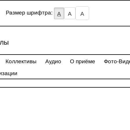
Размер шрифтра:
А
А
А
улы
Коллективы
Аудио
О приёме
Фото-Вид
изации