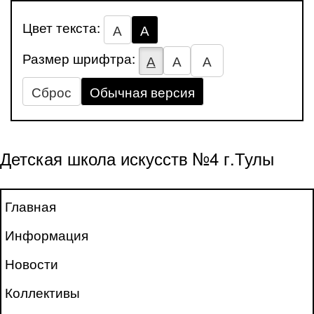
Цвет текста:
А
А
Размер шрифтра:
А
А
А
Сброс
Обычная версия
Детская школа искусств №4 г.Тулы
Главная
Информация
Новости
Коллективы