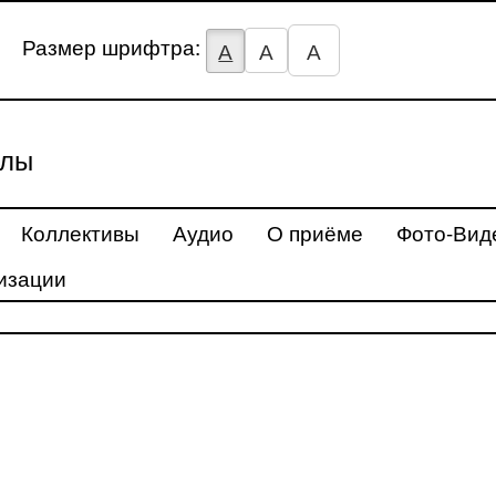
Размер шрифтра:
А
А
А
улы
Коллективы
Аудио
О приёме
Фото-Вид
изации