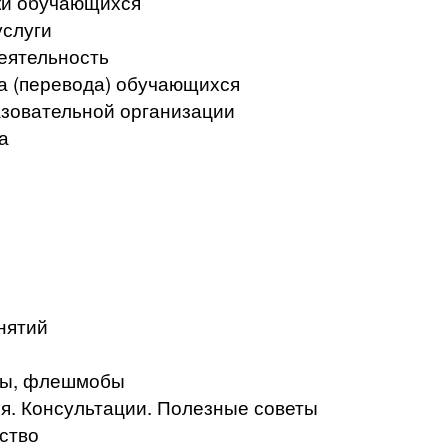
ки обучающихся
услуги
еятельность
а (перевода) обучающихся
азовательной организации
а
нятий
кты, флешмобы
. Консультации. Полезные советы
ство