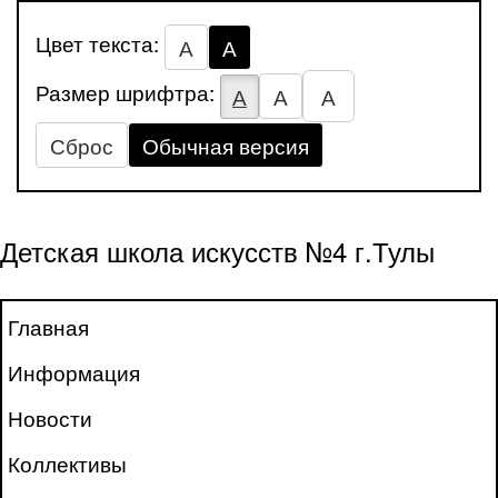
Цвет текста:
А
А
Размер шрифтра:
А
А
А
Сброс
Обычная версия
Детская школа искусств №4 г.Тулы
Главная
Информация
Новости
Коллективы