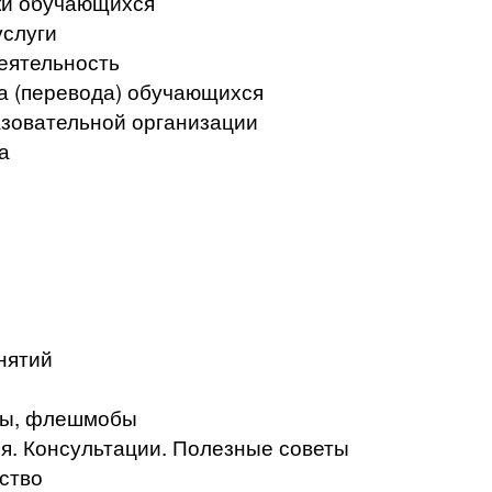
ки обучающихся
услуги
еятельность
а (перевода) обучающихся
азовательной организации
а
нятий
кты, флешмобы
. Консультации. Полезные советы
ство