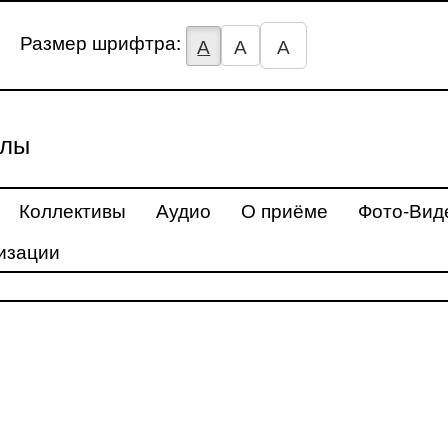
Размер шрифтра:
А
А
А
улы
Коллективы
Аудио
О приёме
Фото-Вид
изации