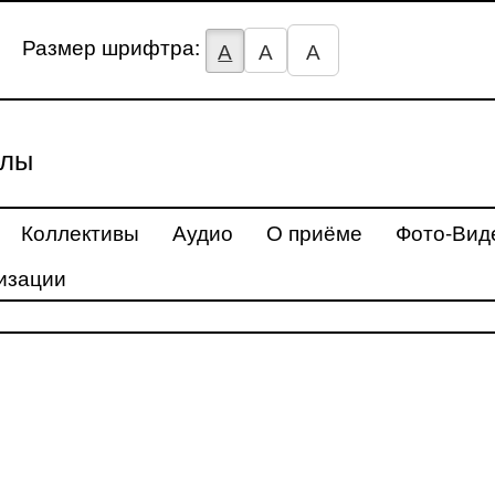
Размер шрифтра:
А
А
А
улы
Коллективы
Аудио
О приёме
Фото-Вид
изации