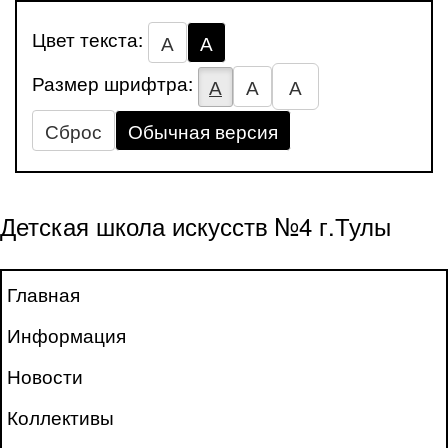
Цвет текста:
А
А
Размер шрифтра:
А
А
А
Сброс
Обычная версия
Детская школа искусств №4 г.Тулы
Главная
Информация
Новости
Коллективы