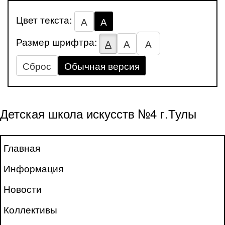
Цвет текста:
А
А
Размер шрифтра:
А
А
А
Сброс
Обычная версия
Детская школа искусств №4 г.Тулы
Главная
Информация
Новости
Коллективы