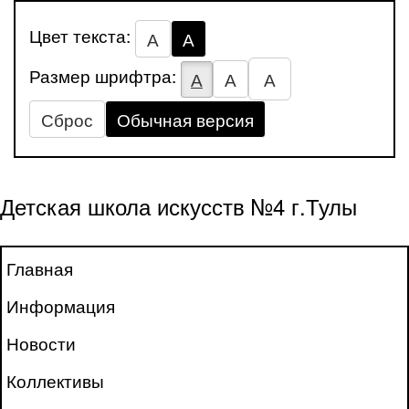
Цвет текста:
А
А
Размер шрифтра:
А
А
А
Сброс
Обычная версия
Детская школа искусств №4 г.Тулы
Главная
Информация
Новости
Коллективы