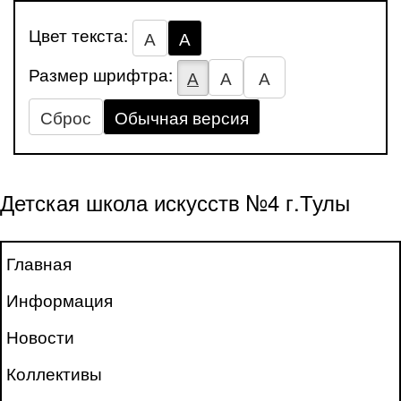
Цвет текста:
А
А
Размер шрифтра:
А
А
А
Сброс
Обычная версия
Детская школа искусств №4 г.Тулы
Главная
Информация
Новости
Коллективы