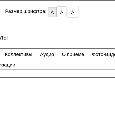
Размер шрифтра:
А
А
А
улы
Коллективы
Аудио
О приёме
Фото-Вид
изации