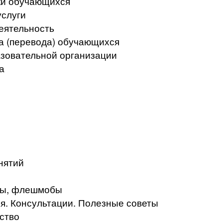
ки обучающихся
услуги
еятельность
а (перевода) обучающихся
азовательной организации
а
нятий
кты, флешмобы
. Консультации. Полезные советы
ство