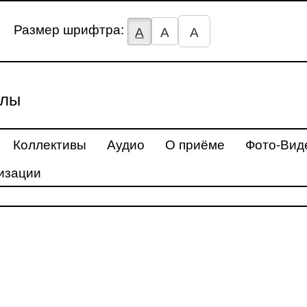
Размер шрифтра:
А
А
А
улы
Коллективы
Аудио
О приёме
Фото-Вид
изации