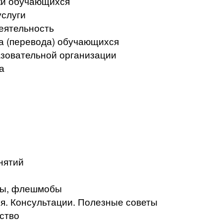
ки обучающихся
услуги
еятельность
а (перевода) обучающихся
азовательной организации
а
нятий
кты, флешмобы
. Консультации. Полезные советы
ство