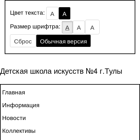
Цвет текста:
А
А
Размер шрифтра:
А
А
А
Сброс
Обычная версия
Детская школа искусств №4 г.Тулы
Главная
Информация
Новости
Коллективы