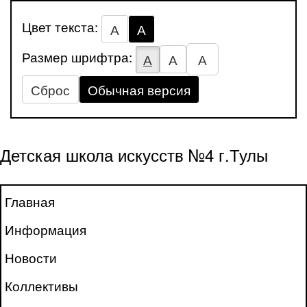
Цвет текста:
А
А
Размер шрифтра:
А
А
А
Сброс
Обычная версия
Детская школа искусств №4 г.Тулы
Главная
Информация
Новости
Коллективы