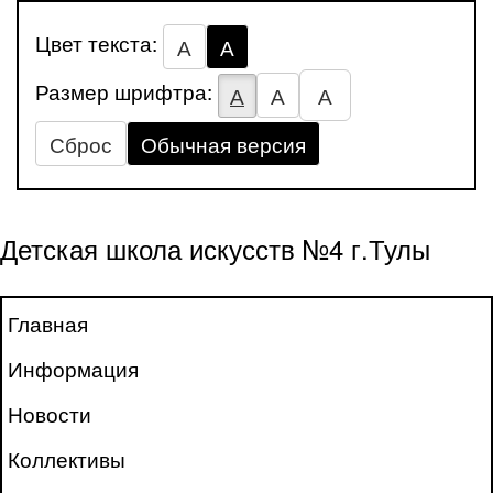
Цвет текста:
А
А
Размер шрифтра:
А
А
А
Сброс
Обычная версия
Детская школа искусств №4 г.Тулы
Главная
Информация
Новости
Коллективы