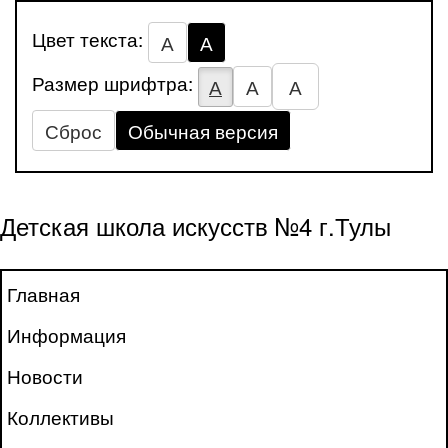
Цвет текста:
А
А
Размер шрифтра:
А
А
А
Сброс
Обычная версия
Детская школа искусств №4 г.Тулы
Главная
Информация
Новости
Коллективы