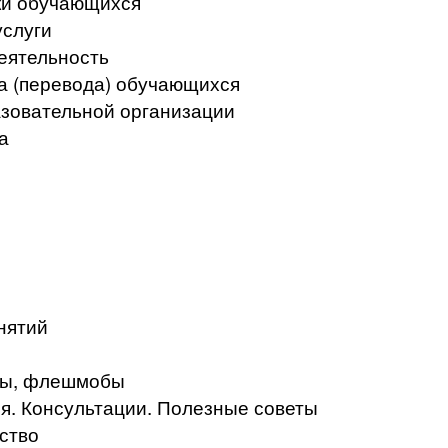
ки обучающихся
услуги
еятельность
а (перевода) обучающихся
азовательной организации
а
нятий
кты, флешмобы
. Консультации. Полезные советы
ство