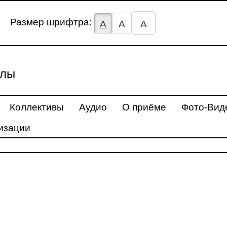
Размер шрифтра:
А
А
А
улы
Коллективы
Аудио
О приёме
Фото-Вид
изации