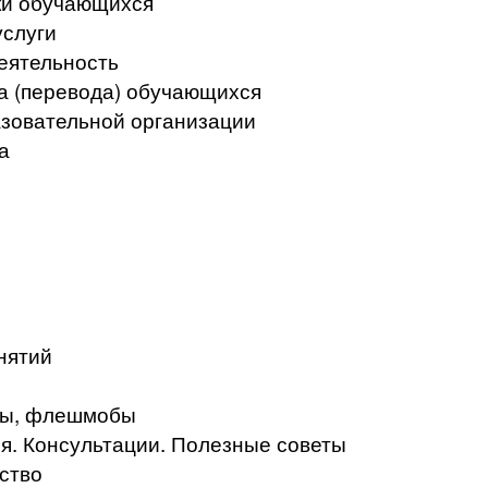
ки обучающихся
услуги
еятельность
а (перевода) обучающихся
азовательной организации
а
нятий
кты, флешмобы
. Консультации. Полезные советы
ство