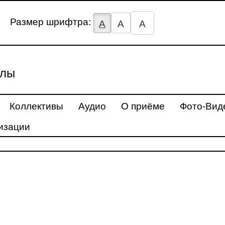
Размер шрифтра:
А
А
А
улы
Коллективы
Аудио
О приёме
Фото-Вид
изации