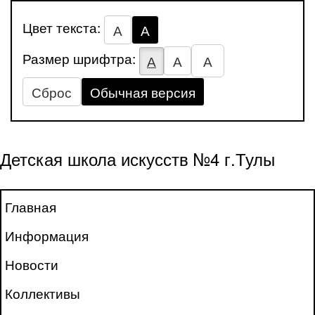
Цвет текста:
А
А
Размер шрифтра:
А
А
А
Сброс
Обычная версия
Детская школа искусств №4 г.Тулы
Главная
Информация
Новости
Коллективы