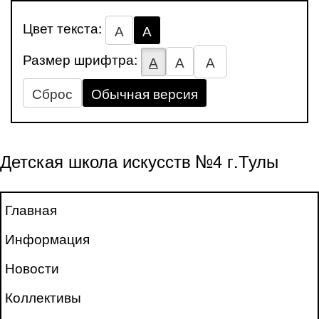
Цвет текста:
А
А
Размер шрифтра:
А
А
А
Сброс
Обычная версия
Детская школа искусств №4 г.Тулы
Главная
Информация
Новости
Коллективы