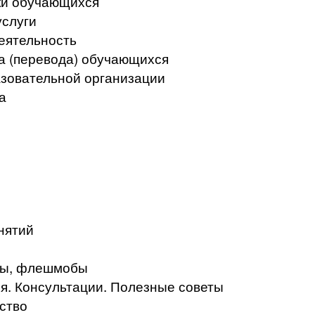
ки обучающихся
услуги
еятельность
а (перевода) обучающихся
азовательной организации
а
нятий
кты, флешмобы
. Консультации. Полезные советы
ство