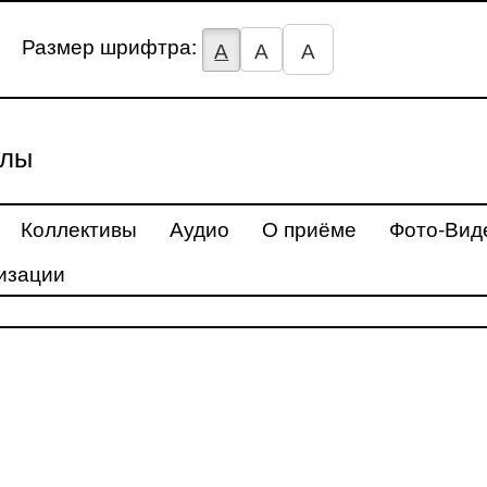
Размер шрифтра:
А
А
А
улы
Коллективы
Аудио
О приёме
Фото-Вид
изации