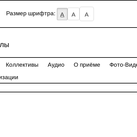
Размер шрифтра:
А
А
А
улы
Коллективы
Аудио
О приёме
Фото-Вид
изации