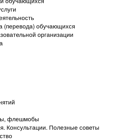
ки обучающихся
услуги
еятельность
а (перевода) обучающихся
азовательной организации
а
нятий
кты, флешмобы
. Консультации. Полезные советы
ство