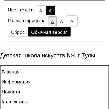
Цвет текста:
А
А
Размер шрифтра:
А
А
А
Сброс
Обычная версия
Детская школа искусств №4 г.Тулы
Главная
Информация
Новости
Коллективы