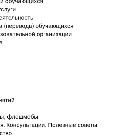
ки обучающихся
услуги
еятельность
а (перевода) обучающихся
азовательной организации
а
нятий
кты, флешмобы
. Консультации. Полезные советы
ство