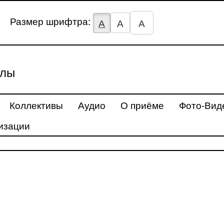
Размер шрифтра:
А
А
А
улы
Коллективы
Аудио
О приёме
Фото-Вид
изации