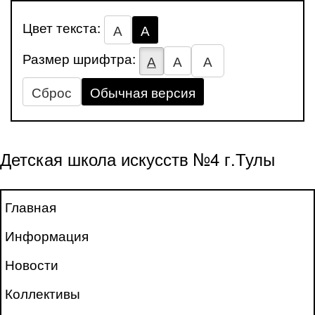
Цвет текста:
А
А
Размер шрифтра:
А
А
А
Сброс
Обычная версия
Детская школа искусств №4 г.Тулы
Главная
Информация
Новости
Коллективы