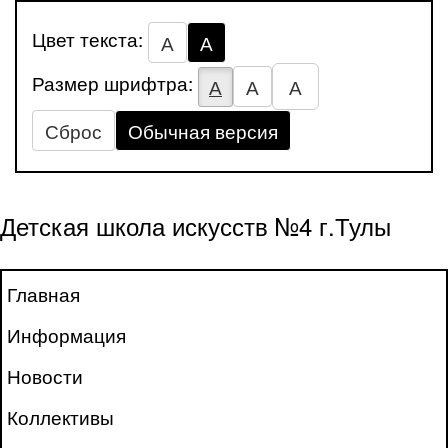
Цвет текста:
А
А
Размер шрифтра:
А
А
А
Сброс
Обычная версия
Детская школа искусств №4 г.Тулы
Главная
Информация
Новости
Коллективы