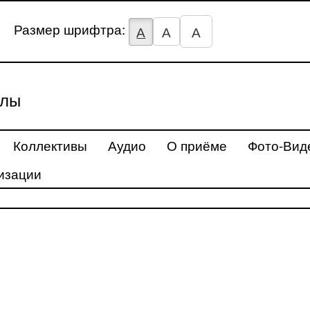
Размер шрифтра:
А
А
А
улы
Коллективы
Аудио
О приёме
Фото-Вид
изации