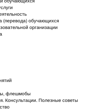
ки обучающихся
услуги
еятельность
а (перевода) обучающихся
азовательной организации
а
нятий
кты, флешмобы
. Консультации. Полезные советы
ство